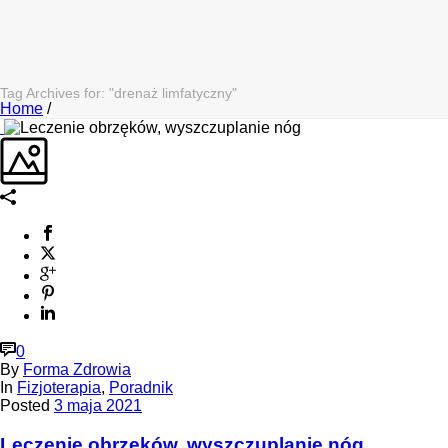
Tag Archives for: "drenaż limfatyczny"
Home
/
0
By
Forma Zdrowia
In
Fizjoterapia
,
Poradnik
Posted
3 maja 2021
Leczenie obrzęków, wyszczuplanie nóg